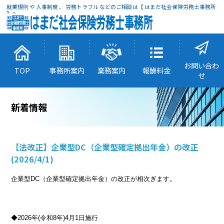
就業規則 や 人事制度 、 労務トラブル などのご相談は【 はまだ社会保険労務士事務所
】へ
お問い合わ
TOP
事務所案内
業務案内
報酬料金
せ
新着情報
【法改正】企業型DC（企業型確定拠出年金）の改正
(2026/4/1)
企業型DC（企業型確定拠出年金）の改正が相次ぎます。
◆2026年(令和8年)4月1日施行