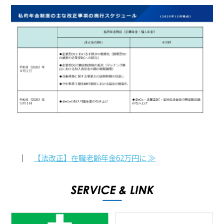
｜
【法改正】在職老齢年金62万円に ≫