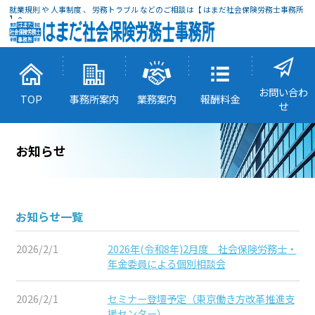
就業規則 や 人事制度 、 労務トラブル などのご相談は【 はまだ社会保険労務士事務所
】へ
お問い合わ
TOP
事務所案内
業務案内
報酬料金
せ
お知らせ
お知らせ一覧
2026/2/1
2026年(令和8年)2月度 社会保険労務士・
年金委員による個別相談会
2026/2/1
セミナー登壇予定（東京働き方改革推進支
援センター）